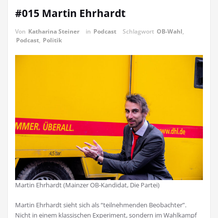
#015 Martin Ehrhardt
Von
Katharina Steiner
in
Podcast
Schlagwort
OB-Wahl
,
Podcast
,
Politik
Martin Ehrhardt (Mainzer OB-Kandidat, Die Partei)
Martin Ehrhardt sieht sich als “teilnehmenden Beobachter”.
Nicht in einem klassischen Experiment, sondern im Wahlkampf